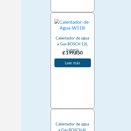
Calentador de agua
a Gas BOSCH 12L
bateria
₡
199,850
Leer más
Calentador de agua
a Gas BOSCH 6L