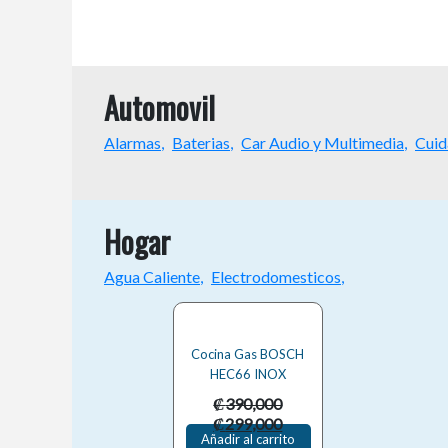
Automovil
Alarmas
Baterias
Car Audio y Multimedia
Cuid
Hogar
Agua Caliente
Electrodomesticos
Cocina Gas BOSCH
HEC66 INOX
₡
390,000
El
El
₡
299,000
Añadir al carrito
precio
precio