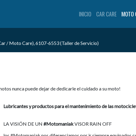
INICIO
CAR CARE
MOTO 
 / Moto Care), 6107-6553 (Taller de Servicio)
 motos nunca puede dejar de dedicarle el cuidado a su moto!
Lubricantes y productos para el mantenimiento de las motocic
LA VISIÓN DE UN
#Motomaniak
VISOR RAIN OFF
los #Motomaniak nos diferenciamos por ir siempre equipados con