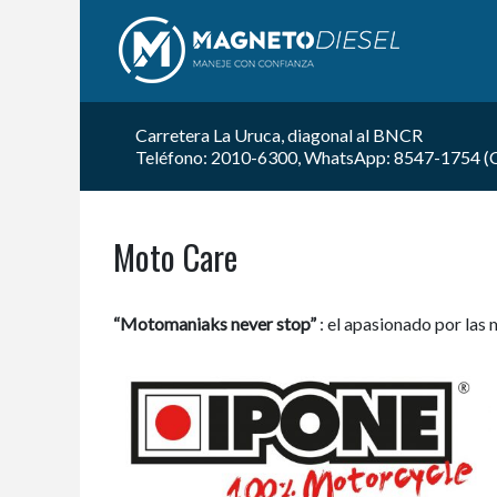
Carretera La Uruca, diagonal al BNCR
Teléfono: 2010-6300, WhatsApp: 8547-1754 (Car
Moto Care
“Motomaniaks never stop”
: el apasionado por las