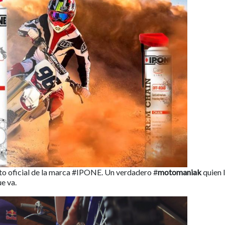
o oficial de la marca #IPONE. Un verdadero #
motomaniak
quien 
e va.