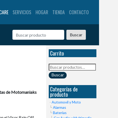
CARE
SERVICIOS
HOGAR
TIENDA
CONTACTO
Buscar
Carrito
Buscar
por:
Buscar
Categorías de
letas de Motomaniaks
producto
Automovil y Moto
Alarmas
Baterias
 el Visor Rain Off,
Car Audio y Multimedia