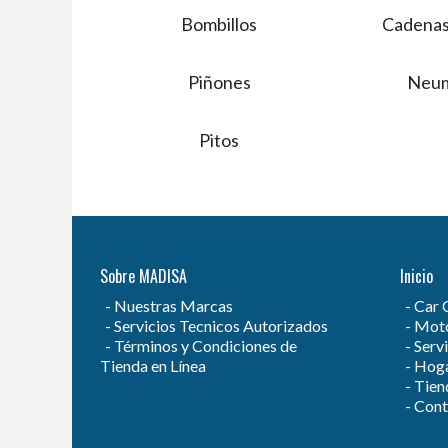
Bombillos
Cadenas
Piñones
Neum
Pitos
Sobre MADISA
Inicio
Nuestras Marcas
Car 
Servicios Tecnicos Autorizados
Moto
Términos y Condiciones de
Servi
Tienda en Línea
Hog
Tien
Cont