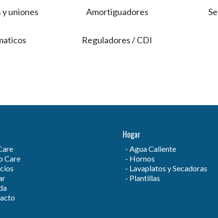
 y uniones
Amortiguadores
Se
aticos
Reguladores / CDI
Hogar
Care
Agua Caliente
 Care
Hornos
cios
Lavaplatos y Secadoras
ar
Plantillas
da
acto