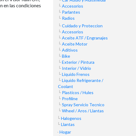
n en las condiciones
Accesorios
Parlantes
Radios
Cuidado y Proteccion
Accesorios
Aceite ATF / Engranajes
Aceite Motor
Aditivos
Bike
Exterior / Pintura
Interior / Vidrio
Liquido Frenos
Liquido Refrigerante /
Coolant
Plasticos / Hules
Profiline
Spray Servicio Tecnico
Wheel / Aros / Llantas
Halogenos
Llantas
Hogar