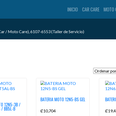
INICIO
CAR CARE
MOTO 
 / Moto Care), 6107-6553 (Taller de Servicio)
BATERIA MOTO 12N5-BS GEL
BATER
TO 12N5-3B /
 / BB5L-B
₡
10,704
₡
19,