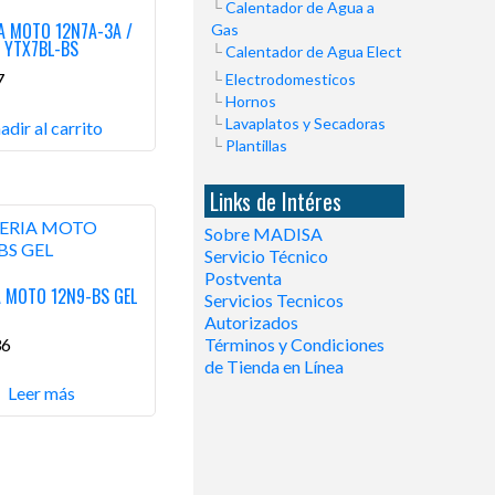
Calentador de Agua a
A MOTO 12N7A-3A /
Gas
YTX7BL-BS
Calentador de Agua Elect
7
Electrodomesticos
Hornos
Lavaplatos y Secadoras
adir al carrito
Plantillas
Links de Intéres
Sobre MADISA
Servicio Técnico
Postventa
A MOTO 12N9-BS GEL
Servicios Tecnicos
Autorizados
36
Términos y Condiciones
de Tienda en Línea
Leer más