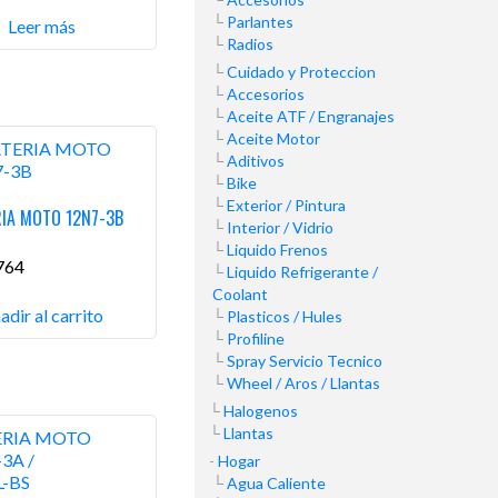
Parlantes
Leer más
Radios
Cuidado y Proteccion
Accesorios
Aceite ATF / Engranajes
Aceite Motor
Aditivos
Bike
Exterior / Pintura
RIA MOTO 12N7-3B
Interior / Vidrio
Liquido Frenos
764
Liquido Refrigerante /
Coolant
adir al carrito
Plasticos / Hules
Profiline
Spray Servicio Tecnico
Wheel / Aros / Llantas
Halogenos
Llantas
Hogar
Agua Caliente