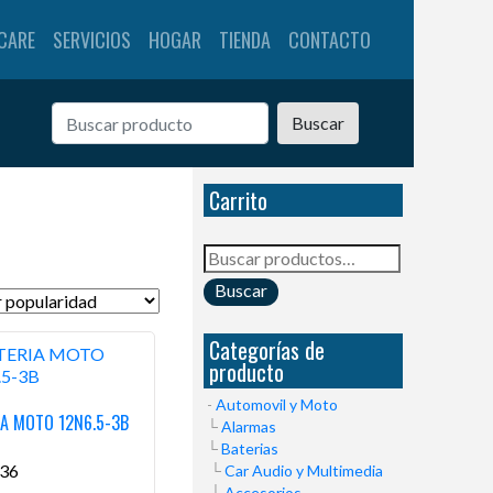
CARE
SERVICIOS
HOGAR
TIENDA
CONTACTO
Buscar
Carrito
Buscar
por:
Buscar
Categorías de
producto
Automovil y Moto
IA MOTO 12N6.5-3B
Alarmas
Baterias
436
Car Audio y Multimedia
Accesorios