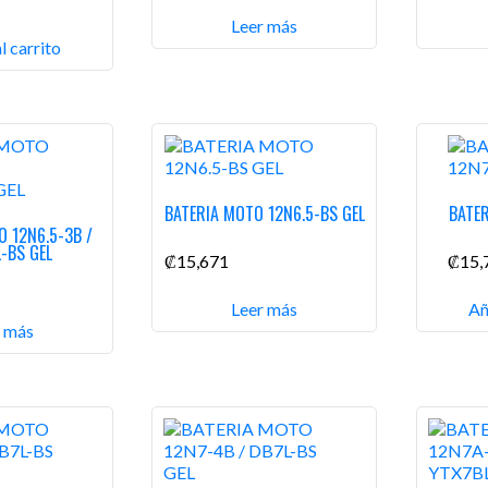
Leer más
l carrito
BATERIA MOTO 12N6.5-BS GEL
BATE
O 12N6.5-3B /
L-BS GEL
₡
15,671
₡
15,
Leer más
Añ
r más