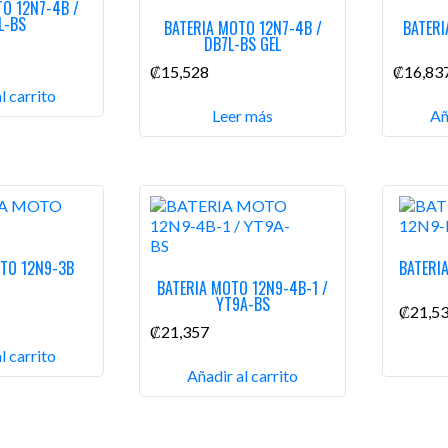
TO 12N7-4B /
L-BS
BATERIA MOTO 12N7-4B /
BATERI
DB7L-BS GEL
₡
15,528
₡
16,83
l carrito
Leer más
Añ
OTO 12N9-3B
BATERI
BATERIA MOTO 12N9-4B-1 /
YT9A-BS
₡
21,5
₡
21,357
l carrito
Añadir al carrito