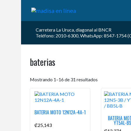
Carretera La Uruca, diagonal al BNCR
Teléfono: 2010-6300, WhatsApp: 8547-1754 (Car
baterias
Mostrando 1–16 de 31 resultados
BATERIA MOTO 12N12A-4A-1
BATERIA MO
YT5AL-BS
₡
25,143
₡
12,374