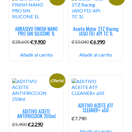
ABRASIVO FINISH NANO
Aceite Motor 2TZ Racing
PRO SIN SILICONE 1L
JASO FD/ API TC 1L
El
El
El
El
₡
28,600
₡
9,900
₡
10,040
₡
6,990
precio
precio
precio
precio
original
actual
original
actual
Añadir al carrito
Añadir al carrito
era:
es:
era:
es:
₡28,600.
₡9,900.
₡10,040.
₡6,990.
¡Oferta!
ADITIVO ACEITE ATF
CLEANER+ a50
ADITIVO ACEITE
ANTIFRICCION 250ml
₡
7,790
El
El
₡
5,900
₡
2,290
precio
precio
Añadir al carrito