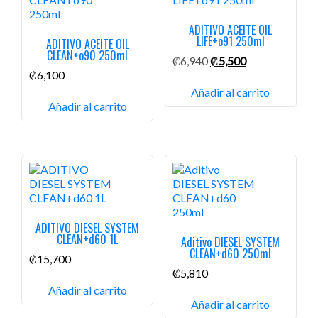
ADITIVO ACEITE OIL
LIFE+o91 250ml
ADITIVO ACEITE OIL
CLEAN+o90 250ml
El
El
₡
6,940
₡
5,500
precio
precio
₡
6,100
original
actual
Añadir al carrito
era:
es:
Añadir al carrito
₡6,940.
₡5,500.
ADITIVO DIESEL SYSTEM
CLEAN+d60 1L
Aditivo DIESEL SYSTEM
CLEAN+d60 250ml
₡
15,700
₡
5,810
Añadir al carrito
Añadir al carrito