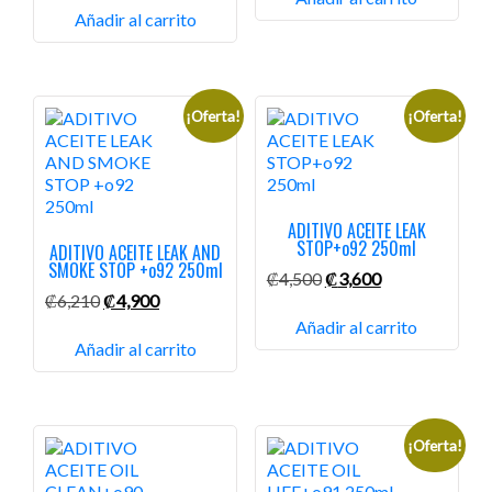
original
actual
Añadir al carrito
era:
es:
₡5,900.
₡2,290.
¡Oferta!
¡Oferta!
ADITIVO ACEITE LEAK
STOP+o92 250ml
ADITIVO ACEITE LEAK AND
SMOKE STOP +o92 250ml
El
El
₡
4,500
₡
3,600
El
El
precio
precio
₡
6,210
₡
4,900
precio
precio
original
actual
Añadir al carrito
original
actual
era:
es:
Añadir al carrito
era:
es:
₡4,500.
₡3,600.
₡6,210.
₡4,900.
¡Oferta!