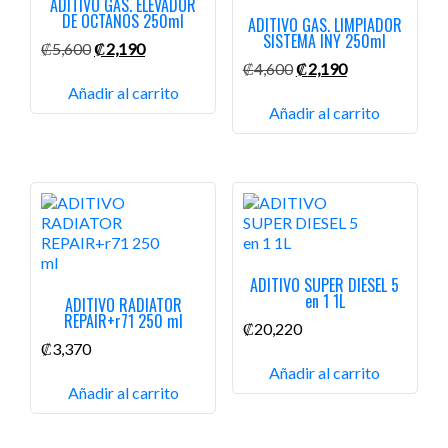
ADITIVO GAS. ELEVADOR
DE OCTANOS 250ml
ADITIVO GAS. LIMPIADOR
SISTEMA INY 250ml
El
El
₡
5,600
₡
2,190
precio
precio
El
El
₡
4,600
₡
2,190
original
actual
precio
precio
Añadir al carrito
era:
es:
original
actual
Añadir al carrito
₡5,600.
₡2,190.
era:
es:
₡4,600.
₡2,190.
ADITIVO SUPER DIESEL 5
en 1 1L
ADITIVO RADIATOR
REPAIR+r71 250 ml
₡
20,220
₡
3,370
Añadir al carrito
Añadir al carrito