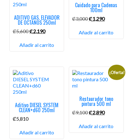
Cuidado para Cadenas
100ml
ADITIVO GAS. ELEVADOR
El
El
₡
3,000
₡
1,290
DE OCTANOS 250ml
precio
precio
El
El
original
actual
₡
5,600
₡
2,190
Añadir al carrito
precio
precio
era:
es:
original
actual
₡3,000.
₡1,290.
Añadir al carrito
era:
es:
₡5,600.
₡2,190.
¡Oferta!
Restaurador tono
pintura 500 ml
Aditivo DIESEL SYSTEM
CLEAN+d60 250ml
El
El
₡
9,100
₡
2,890
precio
precio
₡
5,810
original
actual
Añadir al carrito
era:
es:
Añadir al carrito
₡9,100.
₡2,890.