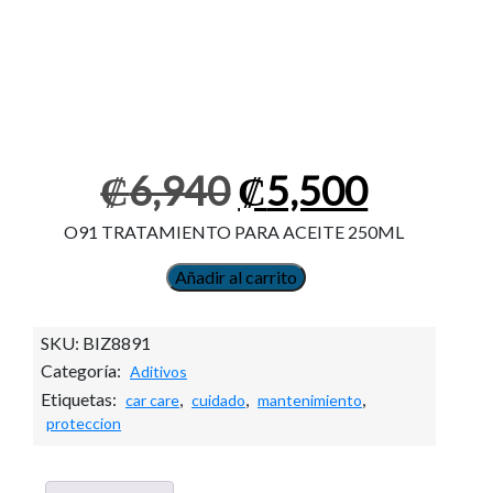
El
El
₡
6,940
₡
5,500
precio
precio
original
actual
O91 TRATAMIENTO PARA ACEITE 250ML
era:
es:
₡6,940.
₡5,500
Añadir al carrito
ADITIVO
ACEITE
OIL
SKU:
BIZ8891
LIFE+o91
Categoría:
Aditivos
250ml
cantidad
Etiquetas:
,
,
,
car care
cuidado
mantenimiento
proteccion