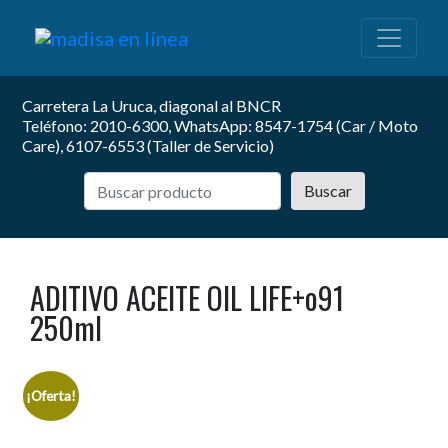
Carretera La Uruca, diagonal al BNCR
Teléfono: 2010-6300, WhatsApp: 8547-1754 (Car / Moto
Care), 6107-6553 (Taller de Servicio)
Buscar
ADITIVO ACEITE OIL LIFE+o91
250ml
¡Oferta!