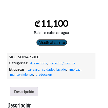
₡
11,100
Balde o cubo de agua
Añadir al carrito
BALDE
o
CUBO
SKU:
SON495800
P/LAVADO
Categorías:
,
Accesorios
Exterior / Pintura
cantidad
Etiquetas:
,
,
,
,
car care
cuidado
lavado
limpieza
,
mantenimiento
proteccion
Descripción
Descripción