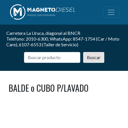
Carretera La Uruca, diagonal al BNCR
Teléfono: 2010-6300, WhatsApp: 8547-1754 (Car / Moto
Care), 6107-6553 (Taller de Servicio)
Buscar
BALDE o CUBO P/LAVADO