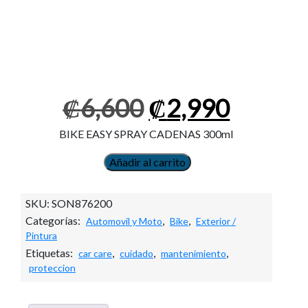
El
El
₡
6,600
₡
2,990
precio
precio
original
actual
BIKE EASY SPRAY CADENAS 300ml
era:
es:
₡6,600.
₡2,990
Añadir al carrito
BIKE
EASY
SPRAY
SKU:
SON876200
CADENAS
Categorías:
,
,
Automovil y Moto
Bike
Exterior /
300ml
Pintura
cantidad
Etiquetas:
,
,
,
car care
cuidado
mantenimiento
proteccion