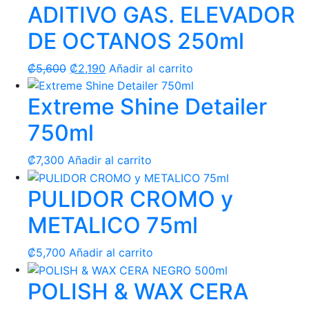
ADITIVO GAS. ELEVADOR
DE OCTANOS 250ml
El
El
₡
5,600
₡
2,190
Añadir al carrito
precio
precio
Extreme Shine Detailer
original
actual
era:
es:
750ml
₡5,600.
₡2,190.
₡
7,300
Añadir al carrito
PULIDOR CROMO y
METALICO 75ml
₡
5,700
Añadir al carrito
POLISH & WAX CERA