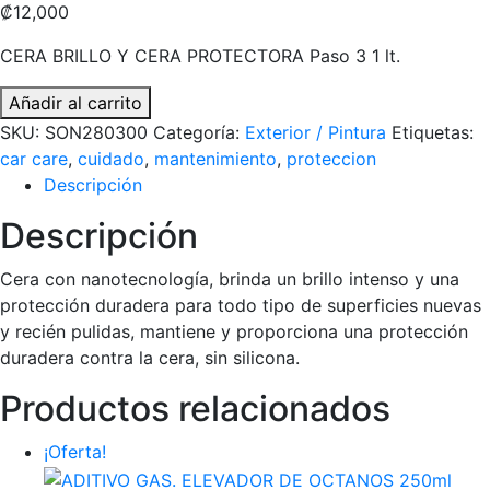
₡
12,000
CERA BRILLO Y CERA PROTECTORA Paso 3 1 lt.
CERA
Añadir al carrito
BRILLO
SKU:
SON280300
Categoría:
Exterior / Pintura
Etiquetas:
Y
car care
,
cuidado
,
mantenimiento
,
proteccion
CERA
Descripción
PROTECTORA
Descripción
Paso
3
Cera con nanotecnología, brinda un brillo intenso y una
1
protección duradera para todo tipo de superficies nuevas
lt.
y recién pulidas, mantiene y proporciona una protección
cantidad
duradera contra la cera, sin silicona.
Productos relacionados
¡Oferta!