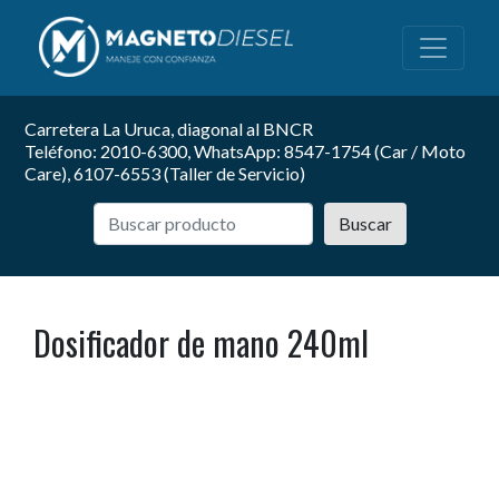
Carretera La Uruca, diagonal al BNCR
Teléfono: 2010-6300, WhatsApp: 8547-1754 (Car / Moto
Care), 6107-6553 (Taller de Servicio)
Buscar
Dosificador de mano 240ml