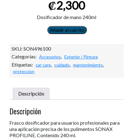
₡
2,300
Dosificador de mano 240ml
Añadir al carrito
Dosificador
de
mano
SKU:
SON496100
240ml
Categorías:
,
Accesorios
Exterior / Pintura
cantidad
Etiquetas:
,
,
,
car care
cuidado
mantenimiento
proteccion
Descripción
Descripción
Frasco dosificador para usuarios profesionales para
una aplicación precisa de los pulimentos SONAX
PROFILINE. Contenido 240 ml.