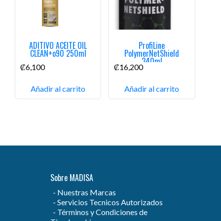
ADITIVO ACEITE OIL
ProfiLine
CLEAN+o90 250ml
PolymerNetShield
340ml
₡
6,100
₡
16,200
Añadir al carrito
Añadir al carrito
Sobre MADISA
Nuestras Marcas
Servicios Tecnicos Autorizados
Términos y Condiciones de