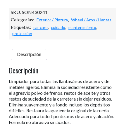
DE
AROS
SKU:
SON430241
SIN
Categorías:
,
Exterior / Pintura
Wheel / Aros / Llantas
ACIDO
500ml
Etiquetas:
,
,
,
car care
cuidado
mantenimiento
cantidad
proteccion
Descripción
Descripción
Limpiador para todas las llantas/aros de acero y de
metales ligeros. Elimina la suciedad resistente como
el agresvio polvo de frenos, restos de aceite y otros
restos de suciedad de la carretera sin dejar residuos.
Elimina suavemente y a fondo incluso los depósitos
difíciles. Restaura la apariencia original de la rueda.
Adecuado para todo tipo de aros de acero y aleación.
Fórmula no abrasiva sin ácidos.