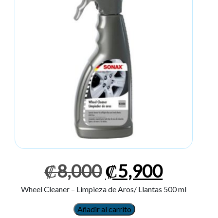
El
El
₡
8,000
₡
5,900
precio
precio
original
actual
Wheel Cleaner – Limpieza de Aros/ Llantas 500 ml
era:
es:
₡8,000.
₡5,900
Añadir al carrito
LIMPIADOR