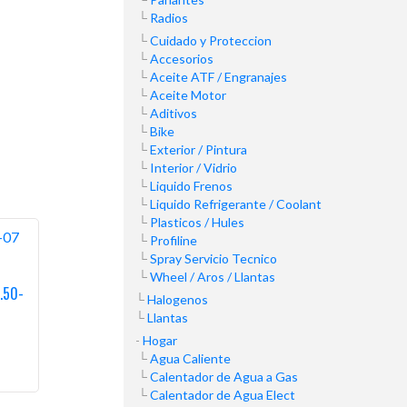
Radios
Cuidado y Proteccion
Accesorios
Aceite ATF / Engranajes
Aceite Motor
Aditivos
Bike
Exterior / Pintura
Interior / Vidrio
Liquido Frenos
Liquido Refrigerante / Coolant
Plasticos / Hules
Profiline
Spray Servicio Tecnico
Wheel / Aros / Llantas
.50-
Halogenos
Llantas
Hogar
Agua Caliente
Calentador de Agua a Gas
Calentador de Agua Elect