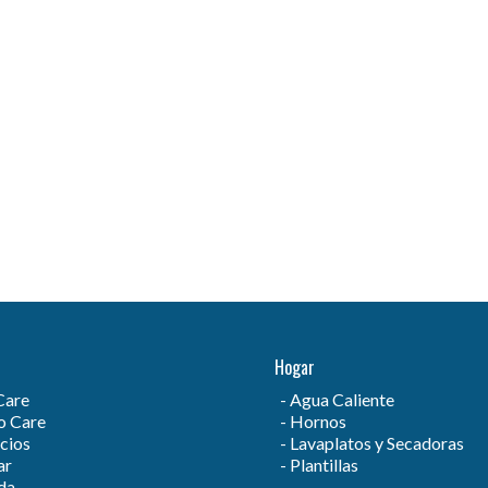
Hogar
Care
Agua Caliente
 Care
Hornos
cios
Lavaplatos y Secadoras
ar
Plantillas
da