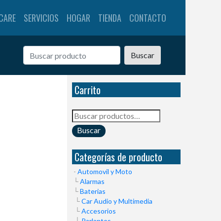
CARE
SERVICIOS
HOGAR
TIENDA
CONTACTO
Buscar
Carrito
Buscar
por:
Buscar
Categorías de producto
Automovil y Moto
Alarmas
Baterias
Car Audio y Multimedia
Accesorios
Parlantes