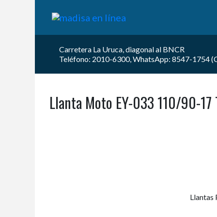
Carretera La Uruca, diagonal al BNCR
Teléfono: 2010-6300, WhatsApp: 8547-1754 (Car
Llanta Moto EY-033 110/90-17 
Llantas