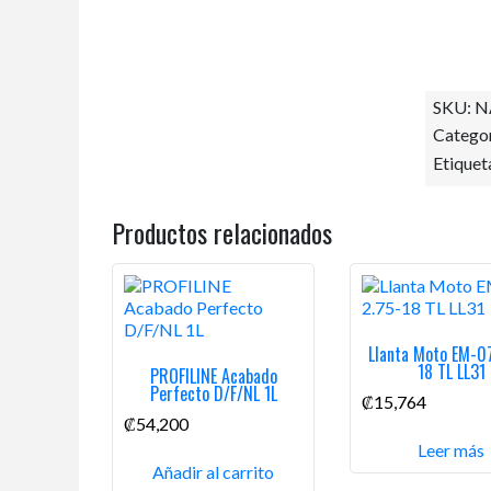
SKU:
N
Categor
Etiquet
Productos relacionados
Llanta Moto EM-07
18 TL LL31
PROFILINE Acabado
Perfecto D/F/NL 1L
₡
15,764
₡
54,200
Leer más
Añadir al carrito