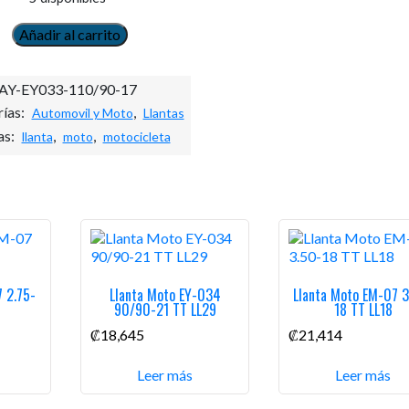
Añadir al carrito
Llanta
Moto
EY-
AY-EY033-110/90-17
033
ías:
,
Automovil y Moto
Llantas
110/90-
17
as:
,
,
llanta
moto
motocicleta
TT
LL11
cantidad
 2.75-
Llanta Moto EY-034
Llanta Moto EM-07 3
90/90-21 TT LL29
18 TT LL18
₡
18,645
₡
21,414
Leer más
Leer más