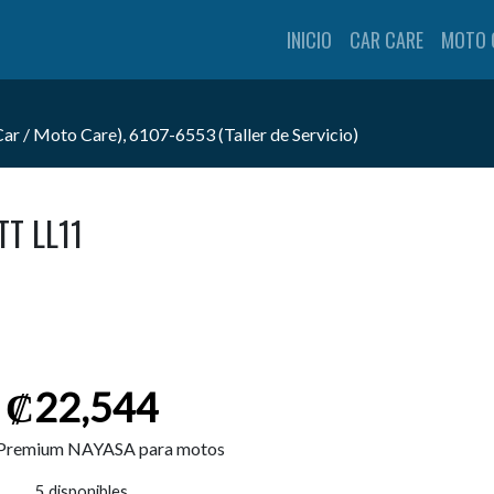
INICIO
CAR CARE
MOTO 
 / Moto Care), 6107-6553 (Taller de Servicio)
TT LL11
₡
22,544
 Premium NAYASA para motos
5 disponibles