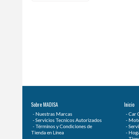
Sobre MADISA
Inicio
Nuestras Marcas
Car 
Servicios Tecnicos Autorizados
Moto
Términos y Condiciones de
Servi
Tienda en Línea
Hog
Tien