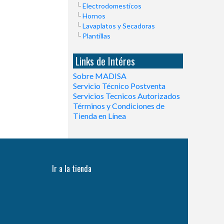
Electrodomesticos
Hornos
Lavaplatos y Secadoras
Plantillas
Links de Intéres
Sobre MADISA
Servicio Técnico Postventa
Servicios Tecnicos Autorizados
Términos y Condiciones de
Tienda en Línea
Ir a la tienda