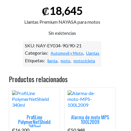
₡
18,645
Llantas Premium NAYASA para motos
Sin existencias
SKU:
NAY-EY034-90/90-21
Categorías:
,
Automovil y Moto
Llantas
Etiquetas:
,
,
llanta
moto
motocicleta
Productos relacionados
ProfiLine
Alarma de moto MPS
PolymerNetShield
100L2009
340ml
₡
16,200
₡
50,948