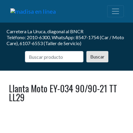
Carretera La Uruca, diagonal al BNCR
Teléfono: 2010-6300, WhatsApp: 8547-1754 (Car / Moto
Care), 6107-6553 (Taller de Servicio)
Buscar
Llanta Moto EY-034 90/90-21 TT
LL29