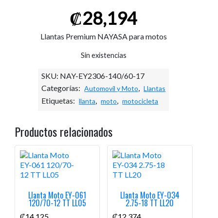
₡
28,194
Llantas Premium NAYASA para motos
Sin existencias
SKU:
NAY-EY2306-140/60-17
Categorías:
,
Automovil y Moto
Llantas
Etiquetas:
,
,
llanta
moto
motocicleta
Productos relacionados
Llanta Moto EY-061
Llanta Moto EY-034
120/70-12 TT LL05
2.75-18 TT LL20
₡
14,125
₡
12,374