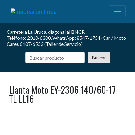
Carretera La Uruca, diagonal al BNCR
Teléfono: 2010-6300, WhatsApp: 8547-1754 (Car / Moto
Care), 6107-6553 (Taller de Servicio)
Buscar
Llanta Moto EY-2306 140/60-17
TL LL16