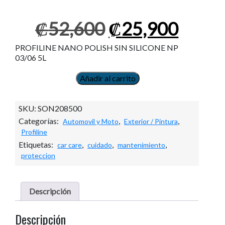
El
El
₡
52,600
₡
25,900
precio
preci
original
actua
PROFILINE NANO POLISH SIN SILICONE NP
era:
es:
03/06 5L
₡52,600.
₡25,9
Añadir al carrito
PROFILINE
NANO
POLISH
SKU:
SON208500
SIN
Categorías:
,
,
Automovil y Moto
Exterior / Pintura
SILICONE
Profiline
NP
03/06
Etiquetas:
,
,
,
car care
cuidado
mantenimiento
5L
proteccion
cantidad
Descripción
Descripción