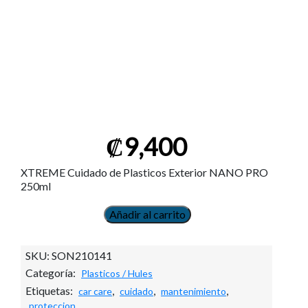
₡
9,400
XTREME Cuidado de Plasticos Exterior NANO PRO
250ml
Añadir al carrito
XTREME
Cuidado
de
SKU:
SON210141
Plasticos
Categoría:
Plasticos / Hules
Exterior
NANO
Etiquetas:
,
,
,
car care
cuidado
mantenimiento
PRO
proteccion