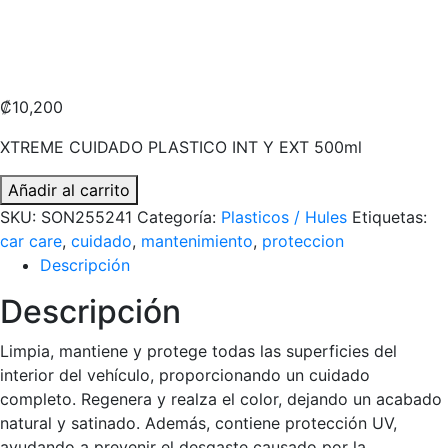
₡
10,200
XTREME CUIDADO PLASTICO INT Y EXT 500ml
XTREME
Añadir al carrito
CUIDADO
SKU:
SON255241
Categoría:
Plasticos / Hules
Etiquetas:
PLASTICO
car care
,
cuidado
,
mantenimiento
,
proteccion
INT
Descripción
Y
Descripción
EXT
500ml
Limpia, mantiene y protege todas las superficies del
cantidad
interior del vehículo, proporcionando un cuidado
completo. Regenera y realza el color, dejando un acabado
natural y satinado. Además, contiene protección UV,
ayudando a prevenir el desgaste causado por la