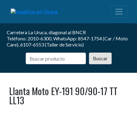
Carretera La Uruca, diagonal al BNCR
Teléfono: 2010-6300, WhatsApp: 8547-1754 (Car / Moto
Care), 6107-6553 (Taller de Servicio)
Buscar
Llanta Moto EY-191 90/90-17 TT
LL13