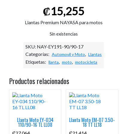
₡
15,255
Llantas Premium NAYASA para motos
Sin existencias
SKU:
NAY-EY191-90/90-17
Categorías:
,
Automovil y Moto
Llantas
Etiquetas:
,
,
llanta
moto
motocicleta
Productos relacionados
Llanta Moto EY-034
Llanta Moto EM-07 3.50-
110/90-16 TL LL08
18 TT LL18
₡
27,064
₡
21,414