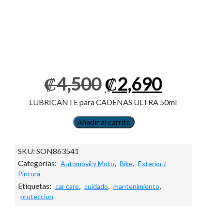
El
El
₡
4,500
₡
2,690
precio
precio
original
actual
LUBRICANTE para CADENAS ULTRA 50ml
era:
es:
₡4,500.
₡2,690
Añadir al carrito
LUBRICANTE
para
CADENAS
SKU:
SON863541
ULTRA
Categorías:
,
,
Automovil y Moto
Bike
Exterior /
50ml
Pintura
cantidad
Etiquetas:
,
,
,
car care
cuidado
mantenimiento
proteccion