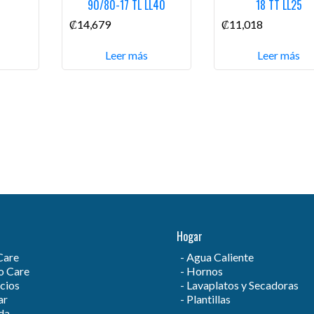
90/80-17 TL LL40
18 TT LL25
₡
14,679
₡
11,018
Leer más
Leer más
Hogar
Care
Agua Caliente
 Care
Hornos
cios
Lavaplatos y Secadoras
ar
Plantillas
da