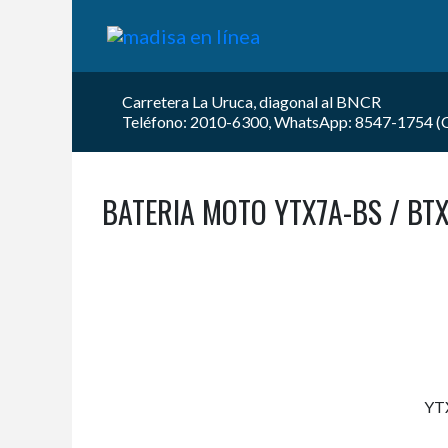
Carretera La Uruca, diagonal al BNCR
Teléfono: 2010-6300, WhatsApp: 8547-1754 (Car
BATERIA MOTO YTX7A-BS / BTX
YT