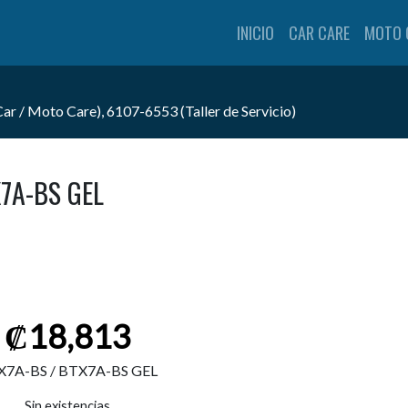
INICIO
CAR CARE
MOTO 
 / Moto Care), 6107-6553 (Taller de Servicio)
7A-BS GEL
₡
18,813
X7A-BS / BTX7A-BS GEL
Sin existencias