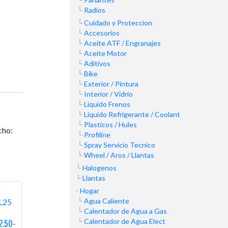
Radios
Cuidado y Proteccion
Accesorios
Aceite ATF / Engranajes
Aceite Motor
Aditivos
Bike
Exterior / Pintura
Interior / Vidrio
Liquido Frenos
Liquido Refrigerante / Coolant
Plasticos / Hules
cho:
Profiline
Spray Servicio Tecnico
Wheel / Aros / Llantas
Halogenos
Llantas
Hogar
Agua Caliente
Calentador de Agua a Gas
Calentador de Agua Elect
2.50-