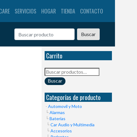
CARE
SERVICIOS
HOGAR
TIENDA
CONTACTO
Buscar
Carrito
Buscar
por:
Buscar
Categorías de producto
Automovil y Moto
Alarmas
Baterias
Car Audio y Multimedia
Accesorios
Parlantes