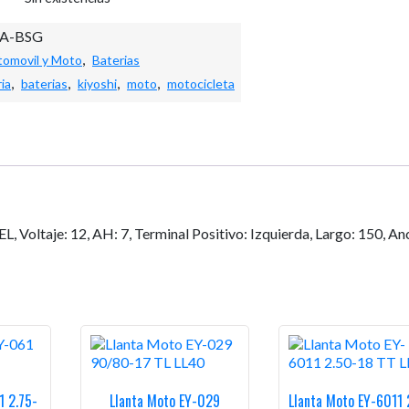
7A-BSG
,
omovil y Moto
Baterias
,
,
,
,
ia
baterias
kiyoshi
moto
motocicleta
ltaje: 12, AH: 7, Terminal Positivo: Izquierda, Largo: 150, An
1 2.75-
Llanta Moto EY-029
Llanta Moto EY-6011 