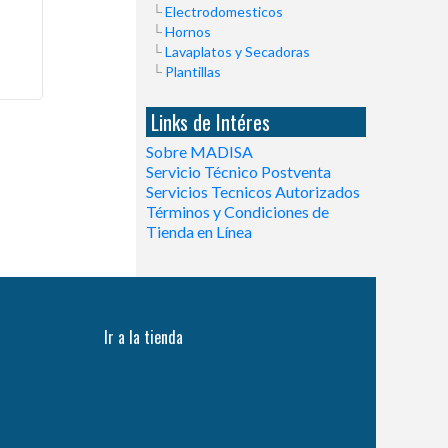
Electrodomesticos
Hornos
Lavaplatos y Secadoras
Plantillas
Links de Intéres
Sobre MADISA
Servicio Técnico Postventa
Servicios Tecnicos Autorizados
Términos y Condiciones de
Tienda en Línea
Ir a la tienda