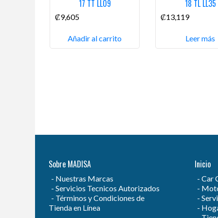
17 TT LL09
18 TL LL35
₡
9,605
₡
13,119
Añadir al carrito
Leer más
Sobre MADISA
Inicio
Nuestras Marcas
Car 
Servicios Tecnicos Autorizados
Moto
Términos y Condiciones de
Servi
Tienda en Línea
Hog
Tien